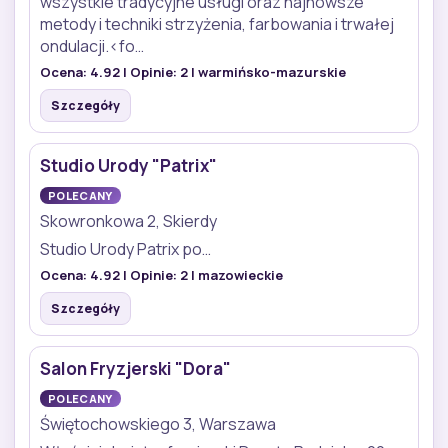
wszystkie tradycyjne usługi oraz najnowsze
metody i techniki strzyżenia, farbowania i trwałej
ondulacji.<fo…
Ocena:
4.92
| Opinie:
2
| warmińsko-mazurskie
Szczegóły
Studio Urody "Patrix"
POLECANY
Skowronkowa 2, Skierdy
Studio Urody Patrix po…
Ocena:
4.92
| Opinie:
2
| mazowieckie
Szczegóły
Salon Fryzjerski "Dora"
POLECANY
Świętochowskiego 3, Warszawa