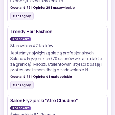
ukończyli liczne szkolenia i s…
Ocena:
4.75
| Opinie:
29
| mazowieckie
Szczegóły
Trendy Hair Fashion
POLECANY
Starowiślna 47, Kraków
Jesteśmy największą siecią profesjonalnych
Salonów Fryzjerskich (70 salonów w kraju a także
za granicą). Młodzi, utalentowani styliści z pasją i
profesjonalizmem dbają o zadowolenie kli…
Ocena:
4.75
| Opinie:
4
| małopolskie
Szczegóły
Salon Fryzjerski "Afro Claudine"
POLECANY
Śniadeckich 6A, Poznań