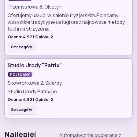
Przemysłowa 8, Olsztyn
Oferujemy usługi w:salonie fryzjerskim:Polecamy
wszystkie tradycyjne usługi oraz najnowsze metody i
techniki strzyżenia,
Ocena:
4.92
| Opinie:
2
Szczegóły
Studio Urody "Patrix"
POLECANY
Skowronkowa 2, Skierdy
Studio Urody Patrix po…
Ocena:
4.92
| Opinie:
2
Szczegóły
Najlepiej
Automatycznie pobierane z