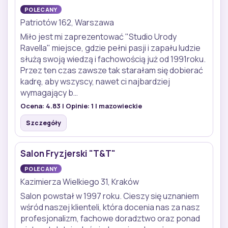
POLECANY
Patriotów 162, Warszawa
Miło jest mi zaprezentować "Studio Urody
Ravella" miejsce, gdzie pełni pasji i zapału ludzie
służą swoją wiedzą i fachowością już od 1991roku.
Przez ten czas zawsze tak starałam się dobierać
kadrę, aby wszyscy, nawet ci najbardziej
wymagający b…
Ocena:
4.83
| Opinie:
1
| mazowieckie
Szczegóły
Salon Fryzjerski "T&T"
POLECANY
Kazimierza Wielkiego 31, Kraków
Salon powstał w 1997 roku. Cieszy się uznaniem
wśród naszej klienteli, która docenia nas za nasz
profesjonalizm, fachowe doradztwo oraz ponad