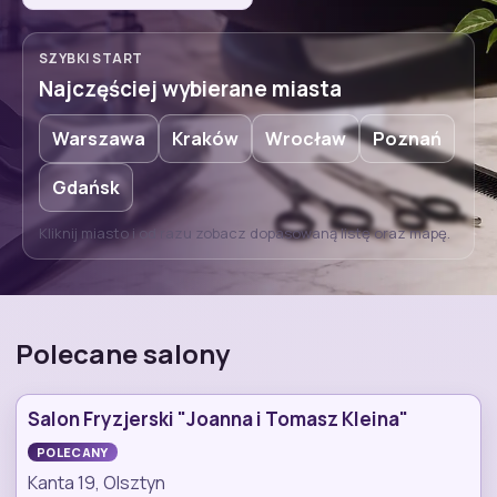
SZYBKI START
Najczęściej wybierane miasta
Warszawa
Kraków
Wrocław
Poznań
Gdańsk
Kliknij miasto i od razu zobacz dopasowaną listę oraz mapę.
Polecane salony
Salon Fryzjerski "Joanna i Tomasz Kleina"
POLECANY
Kanta 19, Olsztyn