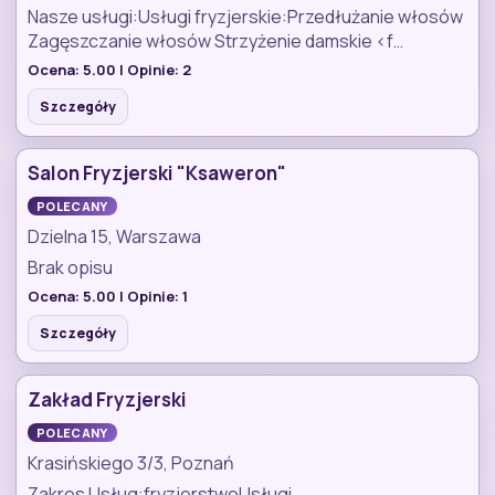
Nasze usługi:Usługi fryzjerskie:Przedłużanie włosów
Zagęszczanie włosów Strzyżenie damskie <f…
Ocena:
5.00
| Opinie:
2
Szczegóły
Salon Fryzjerski "Ksaweron"
POLECANY
Dzielna 15, Warszawa
Brak opisu
Ocena:
5.00
| Opinie:
1
Szczegóły
Zakład Fryzjerski
POLECANY
Krasińskiego 3/3, Poznań
Zakres Usług:fryzjerstwoUsługi