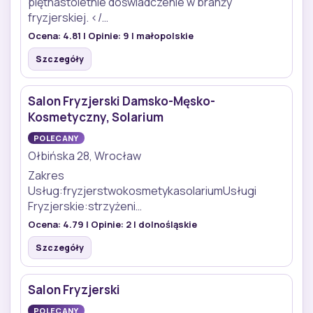
piętnastoletnie doświadczenie w branży
fryzjerskiej. </…
Ocena:
4.81
| Opinie:
9
| małopolskie
Szczegóły
Salon Fryzjerski Damsko-Męsko-
Kosmetyczny, Solarium
POLECANY
Ołbińska 28, Wrocław
Zakres
Usług:fryzjerstwokosmetykasolariumUsługi
Fryzjerskie:strzyżeni…
Ocena:
4.79
| Opinie:
2
| dolnośląskie
Szczegóły
Salon Fryzjerski
POLECANY