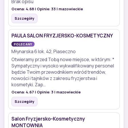
Brak opisu
Ocena:
4.68
| Opinie:
33
| mazowieckie
Szczegóły
PAULA SALON FRYZJERSKO-KOSMETYCZNY
POLECANY
Młynarska 6 lok. 42, Piaseczno
Otwieramy przed Tobą nowe miejsce, w którym: *
Sympatyczny i wysoko wykwalifikowany personel
będzie Twoim przewodnikiem wśród trendów,
nowości i tajników z zakresu fryzjerstwa i
kosmetyki. Zap…
Ocena:
4.67
| Opinie:
3
| mazowieckie
Szczegóły
Salon Fryzjersko-Kosmetyczny
MONTOWNIA