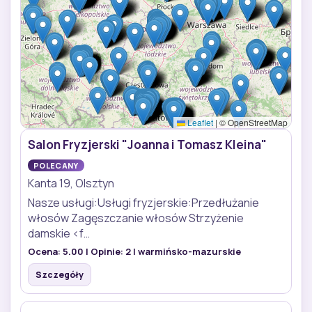
Leaflet
|
© OpenStreetMap
Salon Fryzjerski "Joanna i Tomasz Kleina"
POLECANY
Kanta 19, Olsztyn
Nasze usługi:Usługi fryzjerskie:Przedłużanie
włosów Zagęszczanie włosów Strzyżenie
damskie <f…
Ocena:
5.00
| Opinie:
2
| warmińsko-mazurskie
Szczegóły