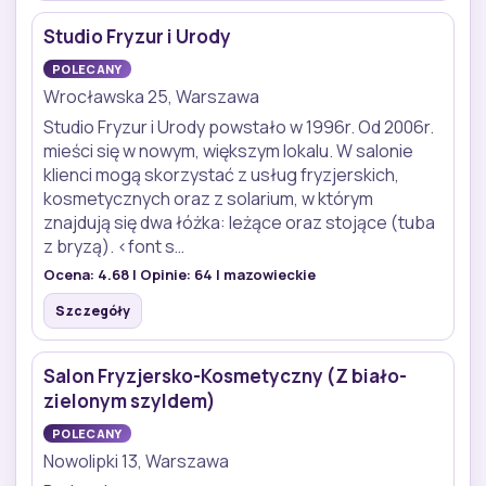
Studio Fryzur i Urody
POLECANY
Wrocławska 25, Warszawa
Studio Fryzur i Urody powstało w 1996r. Od 2006r.
mieści się w nowym, większym lokalu. W salonie
klienci mogą skorzystać z usług fryzjerskich,
kosmetycznych oraz z solarium, w którym
znajdują się dwa łóżka: leżące oraz stojące (tuba
z bryzą). <font s…
Ocena:
4.68
| Opinie:
64
| mazowieckie
Szczegóły
Salon Fryzjersko-Kosmetyczny (Z biało-
zielonym szyldem)
POLECANY
Nowolipki 13, Warszawa