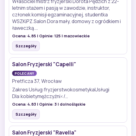
Właściciel mistrz fryzjerski Dorota Pędzich z 22-
letnim stażem i pasją w zawodzie, instruktor,
członek komisji egzaminacyjnej, studentka
WSZKiPZ.Salon Dora mały, domowy z ogródkiem i
ławeczką.…
Ocena:
4.85
| Opinie:
125
| mazowieckie
Szczegóły
Salon Fryzjerski "Capelli"
POLECANY
Pretficza 37, Wrocław
Zakres Usług:fryzjerstwokosmetykaUsługi
Dla:kobietymężczyźni</…
Ocena:
4.83
| Opinie:
3
| dolnośląskie
Szczegóły
Salon Fryzjerski "Ravella"