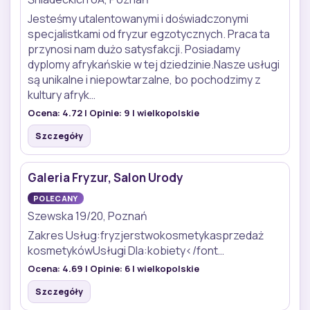
Jesteśmy utalentowanymi i doświadczonymi
specjalistkami od fryzur egzotycznych. Praca ta
przynosi nam dużo satysfakcji. Posiadamy
dyplomy afrykańskie w tej dziedzinie.Nasze usługi
są unikalne i niepowtarzalne, bo pochodzimy z
kultury afryk…
Ocena:
4.72
| Opinie:
9
| wielkopolskie
Szczegóły
Galeria Fryzur, Salon Urody
POLECANY
Szewska 19/20, Poznań
Zakres Usług:fryzjerstwokosmetykasprzedaż
kosmetykówUsługi Dla:kobiety</font…
Ocena:
4.69
| Opinie:
6
| wielkopolskie
Szczegóły