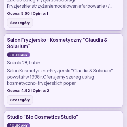
Fryzjerskie:strzyżeniemodelowaniefarbowanie</…
Ocena:
5.00
| Opinie:
1
Szczegóły
Salon Fryzjersko - Kosmetyczny "Claudia &
Solarium"
POLECANY
Sokola 28, Lubin
Salon Kosmetyczno-Fryzjerski "Claudia & Solarium"
powstał w 1998 r.Oferujemy szereg usług
kosmetyczno-fryzjerskich popar
Ocena:
4.92
| Opinie:
2
Szczegóły
Studio "Bio Cosmetics Studio"
POLECANY