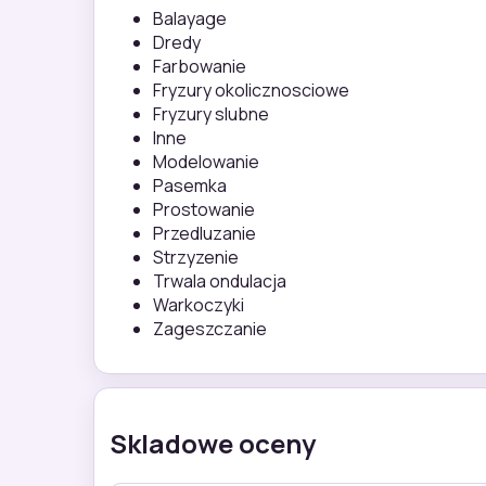
Balayage
Dredy
Farbowanie
Fryzury okolicznosciowe
Fryzury slubne
Inne
Modelowanie
Pasemka
Prostowanie
Przedluzanie
Strzyzenie
Trwala ondulacja
Warkoczyki
Zageszczanie
Skladowe oceny