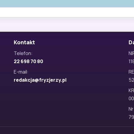
Kontakt
D
Telefon:
NI
22 698 70 80
11
E-mail:
R
redakcja@fryzjerzy.pl
5
KR
00
Nr
79