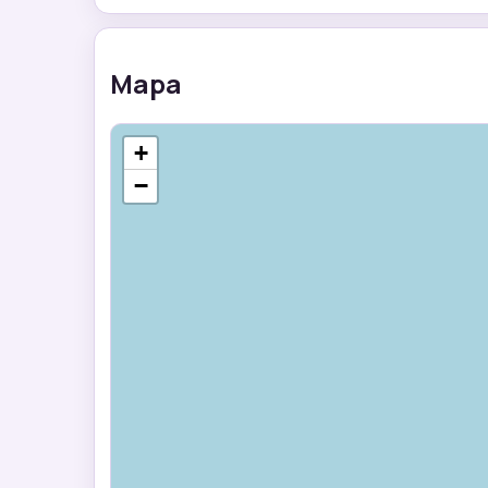
Mapa
+
−