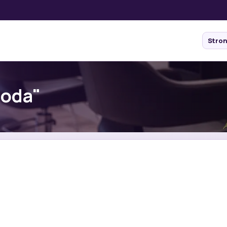
Stro
roda"