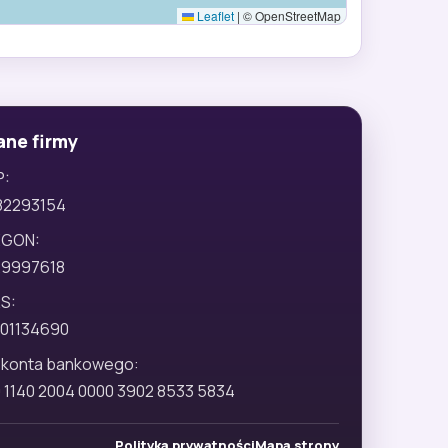
Leaflet
|
© OpenStreetMap
ane firmy
P:
82293154
EGON:
29997618
S:
01134690
 konta bankowego:
 1140 2004 0000 3902 8533 5834
Polityka prywatności
Mapa strony