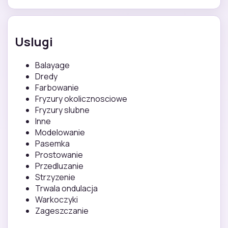
Uslugi
Balayage
Dredy
Farbowanie
Fryzury okolicznosciowe
Fryzury slubne
Inne
Modelowanie
Pasemka
Prostowanie
Przedluzanie
Strzyzenie
Trwala ondulacja
Warkoczyki
Zageszczanie