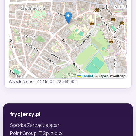
Leaflet
|
© OpenStreetMap
Wspolrzedne: 51.245800, 22.560500
fryzjerzy.pl
Spółka Zarządzająca:
Point Group IT Sp. z o.o.