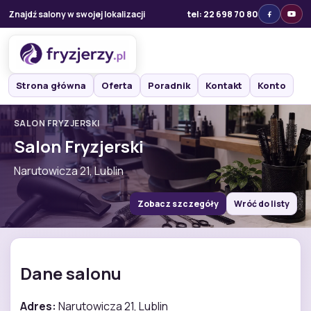
Znajdź salony w swojej lokalizacji
tel: 22 698 70 80
Strona główna
Oferta
Poradnik
Kontakt
Konto
SALON FRYZJERSKI
Salon Fryzjerski
Narutowicza 21, Lublin
Zobacz szczegóły
Wróć do listy
Dane salonu
Adres:
Narutowicza 21, Lublin