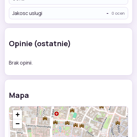
Jakosc uslugi
-
0 ocen
Opinie (ostatnie)
Brak opinii.
Mapa
+
−