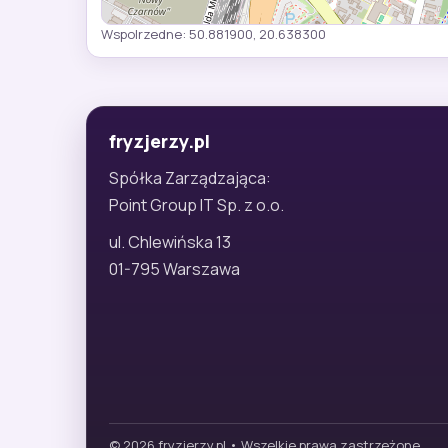
Wspolrzedne: 50.881900, 20.638300
fryzjerzy.pl
Spółka Zarządzająca:
Point Group IT Sp. z o.o.
ul. Chlewińska 13
01-795 Warszawa
© 2026 fryzjerzy.pl • Wszelkie prawa zastrzeżone.