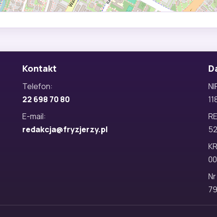
Kontakt
D
Telefon:
NI
22 698 70 80
11
E-mail:
R
redakcja@fryzjerzy.pl
5
KR
00
Nr
79