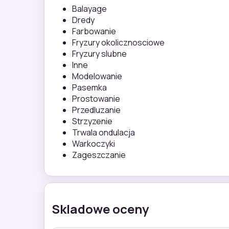
Balayage
Dredy
Farbowanie
Fryzury okolicznosciowe
Fryzury slubne
Inne
Modelowanie
Pasemka
Prostowanie
Przedluzanie
Strzyzenie
Trwala ondulacja
Warkoczyki
Zageszczanie
Skladowe oceny