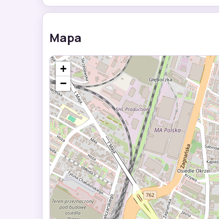
Mapa
+
−