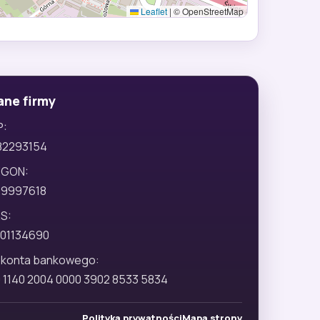
Leaflet
|
© OpenStreetMap
ane firmy
P:
82293154
EGON:
29997618
S:
01134690
 konta bankowego:
 1140 2004 0000 3902 8533 5834
Polityka prywatności
Mapa strony