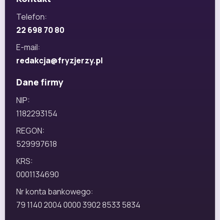
Telefon:
22 698 70 80
E-mail:
redakcja@fryzjerzy.pl
Dane firmy
NIP:
1182293154
REGON:
529997618
KRS:
0001134690
Nr konta bankowego:
79 1140 2004 0000 3902 8533 5834