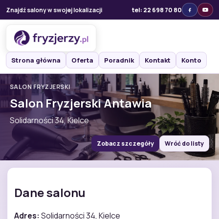
Znajdź salony w swojej lokalizacji
tel: 22 698 70 80
Strona główna
Oferta
Poradnik
Kontakt
Konto
SALON FRYZJERSKI
Salon Fryzjerski Antawia
Solidarności 34, Kielce
Zobacz szczegóły
Wróć do listy
Dane salonu
Adres:
Solidarności 34, Kielce