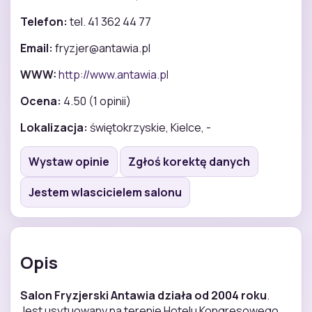
Telefon:
tel. 41 362 44 77
Email:
fryzjer@antawia.pl
WWW:
http://www.antawia.pl
Ocena:
4.50 (1 opinii)
Lokalizacja:
świętokrzyskie, Kielce, -
Wystaw opinie
Zgłoś korektę danych
Jestem wlascicielem salonu
Opis
Salon Fryzjerski Antawia działa od 2004 roku
.
Jest usytuowany na terenie Hotelu Kongresowego