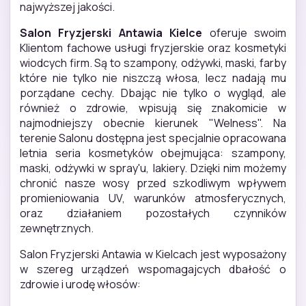
najwyższej jakości.
Salon Fryzjerski Antawia Kielce
oferuje swoim
Klientom fachowe usługi fryzjerskie oraz kosmetyki
wiodcych firm. Są to szampony, odżywki, maski, farby
które nie tylko nie niszczą włosa, lecz nadają mu
porządane cechy. Dbając nie tylko o wygląd, ale
również o zdrowie, wpisują się znakomicie w
najmodniejszy obecnie kierunek "Welness". Na
terenie Salonu dostępna jest specjalnie opracowana
letnia seria kosmetyków obejmująca: szampony,
maski, odżywki w spray'u, lakiery. Dzięki nim możemy
chronić nasze wosy przed szkodliwym wpływem
promieniowania UV, warunków atmosferycznych,
oraz działaniem pozostałych czynników
zewnętrznych.
Salon Fryzjerski Antawia w Kielcach jest wyposażony
w szereg urządzeń wspomagajcych dbałość o
zdrowie i urodę włosów: